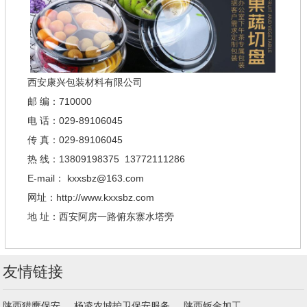
西安康兴包装材料有限公司
邮 编：710000
电 话：029-89106045
传 真：029-89106045
热 线：13809198375 13772111286
E-mail： kxxsbz@163.com
网址：http://www.kxxsbz.com
地 址：西安阿房一路俯东寨水塔旁
友情链接
陕西猎鹰保安
杨凌农城护卫保安服务
陕西钣金加工