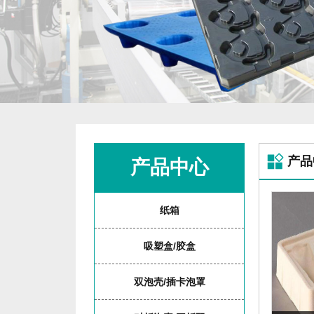
产品
产品中心
纸箱
吸塑盒/胶盒
双泡壳/插卡泡罩