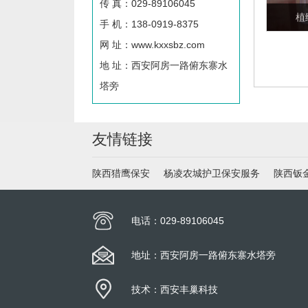
传 真：029-89106045
植
手 机：138-0919-8375
网 址：www.kxxsbz.com
地 址：西安阿房一路俯东寨水
塔旁
友情链接
陕西猎鹰保安
杨凌农城护卫保安服务
陕西钣
电话：029-89106045
地址：西安阿房一路俯东寨水塔旁
技术：西安丰巢科技