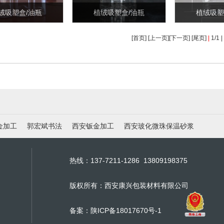
绒吸塑盒/油瓶
植绒吸塑盒/油瓶
植绒吸塑
[首页] [上一页][下一页] [尾页]
|
1/1 
金加工
郭宏斌书法
西安钣金加工
西安玻化微珠保温砂浆
热线：137-7211-1286 13809198375
版权所有：西安康兴包装材料有限公司
备案：
陕ICP备18017670号-1