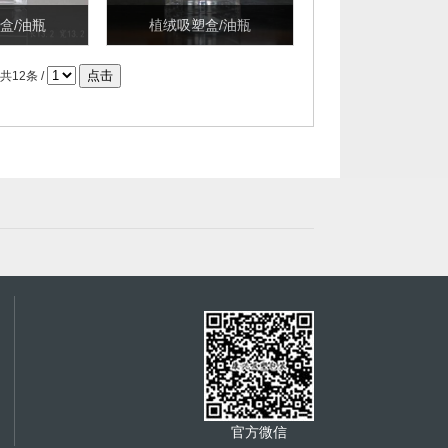
盒/油瓶
植绒吸塑盒/油瓶
| 共12条 /
官方微信