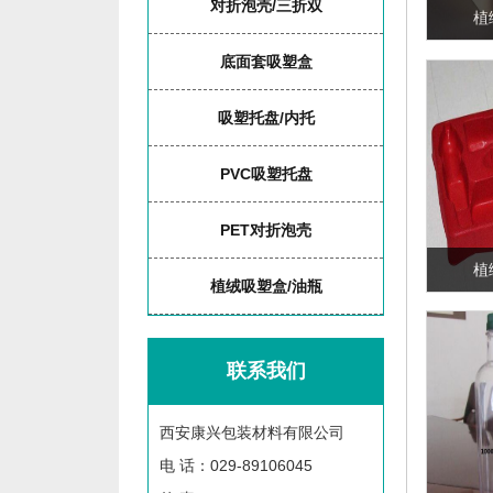
对折泡壳/三折双
植
底面套吸塑盒
吸塑托盘/内托
PVC吸塑托盘
PET对折泡壳
植
植绒吸塑盒/油瓶
联系我们
西安康兴包装材料有限公司
电 话：029-89106045