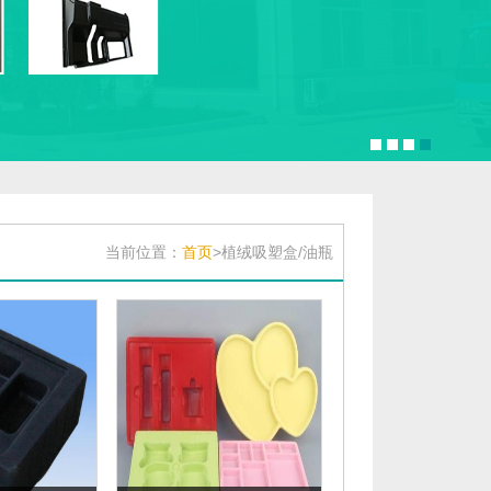
当前位置：
首页
>植绒吸塑盒/油瓶