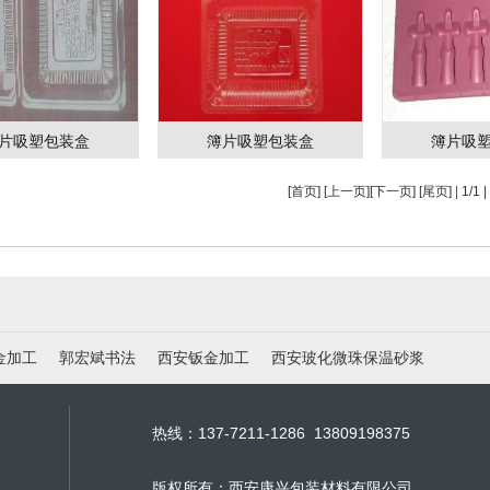
片吸塑包装盒
簿片吸塑包装盒
簿片吸
[首页] [上一页][下一页] [尾页]
|
1/1 
金加工
郭宏斌书法
西安钣金加工
西安玻化微珠保温砂浆
热线：137-7211-1286 13809198375
版权所有：西安康兴包装材料有限公司