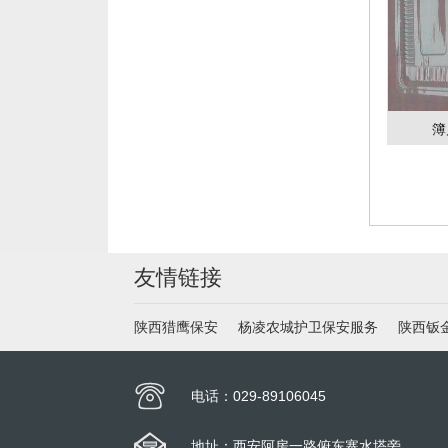
簿
友情链接
陕西猎鹰保安
杨凌农城护卫保安服务
陕西钣
电话：029-89106045
地址：西安阿房一路俯东寨水塔旁