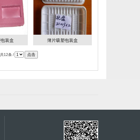
塑包装盒
簿片吸塑包装盒
| 共12条 /