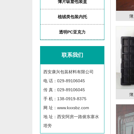
簿片吸塑包装盒
簿
植绒类包装内托
透明PC亚克力
联系我们
西安康兴包装材料有限公司
电 话：029-89106045
传 真：029-89106045
簿
手 机：138-0919-8375
网 址：www.kxxsbz.com
地 址：西安阿房一路俯东寨水
塔旁