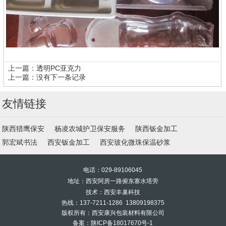
上一篇：
透明PC亚克力
上一篇：没有下一条记录
友情链接
陕西猎鹰保安
杨凌农城护卫保安服务
陕西钣金加工
郭宏斌书法
西安钣金加工
西安玻化微珠保温砂浆
电话：029-89106045
地址：西安阿房一路俯东寨水塔旁
技术：西安丰巢科技
热线：137-7211-1286 13809198375
版权所有：西安康兴包装材料有限公司
备案：
陕ICP备18017670号-1