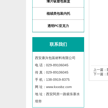
簿片吸塑包装盒
植绒类包装内托
透明PC亚克力
联系我们
西安康兴包装材料有限公司
电 话：029-89106045
上一篇：
传 真：029-89106045
下一篇：
手 机：138-0919-8375
网 址：www.kxxsbz.com
地 址：西安阿房一路俯东寨水
塔旁