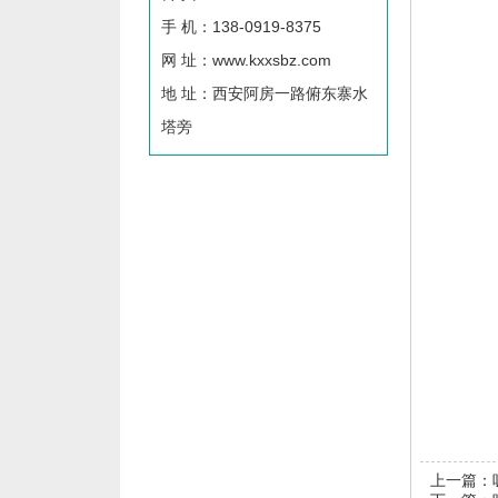
手 机：138-0919-8375
网 址：www.kxxsbz.com
地 址：西安阿房一路俯东寨水
塔旁
上一篇：