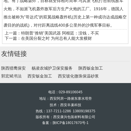
地。有了战略轰炸，目标就变得相对简单:与其派飞机打击前线敌军
火炮，不如派飞机轰炸敌军后方生产火炮的工厂。1916年，德国人
推出被称为"哥达式"的双翼战略轰炸机(历史上第一种成功达成战略空
袭目的的战机)，对付距离战线400多公里外的沙俄军事目标。
上一篇：
特朗普“推销”美国武器 阿根廷：没钱，不买
下一篇：
在美国分裂之时 为何总有人能大发横财
友情链接
陕西猎鹰保安
杨凌农城护卫保安服务
陕西钣金加工
郭宏斌书法
西安钣金加工
西安玻化微珠保温砂浆
电话：029-89106045
地址：西安阿房一路俯东寨水塔旁
技术：西安丰巢科技
热线：137-7211-1286 13809198375
版权所有：西安康兴包装材料有限公司
备案：
陕ICP备18017670号-1