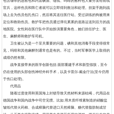
包含绷带的急救包和内置碘酒、缝线、吗啡的敷料包大量分发给前线
官兵，这样伤员和阵亡者就可以立即得到救治和处理。担架手跑到战
场上去为伤员包扎伤口，然后将其送往医疗站。受过训练的狗被用来
定位和救助伤员。救护车把伤员通过弹坑累累的道路运送到后方的战
地医院。女性则在医疗队中开始扮演重要角色，她们担任护士、医
生、麻醉师和救护车司机。
卫生被认为是一个至关重要的问题，碘和其他消毒手段变得很常
见，吗啡和其他麻醉剂通常也是有的。不过，当时军事医学上取得的
成绩仍然有限。
战争直接带来的医学创新包括:面部重建手术和新型假肢，至今
仍在使用的头部创伤神经外科手术，以及卡雷尔-戴金疗法(至今仍用
于伤口处理)。
代用品
随着过度使用和英国海上封锁导致天然材料来源枯竭，代用品在
德国战争和国内战争中司空见惯。比如:用木质纤维素制造的硝酸盐
皱纸代替火药棉、合成樟脑代替进口天然樟脑、糖代替脂肪制成甘