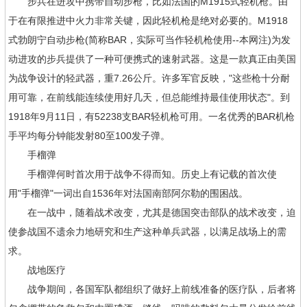
步兵在进攻中携带自动步枪，比如法国的M1915式轻机枪。由
于在有限推进中火力非常关键，因此轻机枪是绝对必要的。M1918
式勃朗宁自动步枪(简称BAR，实际可当作轻机枪使用--本网注)为发
动进攻的步兵提供了一种可便携式的速射武器。这是一款真正由美国
为战争设计的轻武器，重7.26公斤。许多军官反映，"这些枪十分耐
用可靠，在前线能连续使用好几天，但总能维持最佳使用状态"。到
1918年9月11日，有52238支BAR轻机枪可用。一名优秀的BAR机枪
手平均每分钟能发射80至100发子弹。
手榴弹
手榴弹何时首次用于战争不得而知。历史上有记载的首次使
用"手榴弹"一词出自1536年对法国南部阿尔勒的围困战。
在一战中，随着战术改变，尤其是德国突击部队的战术改变，迫
使参战国不遗余力地研究和生产这种单兵武器，以满足战场上的需
求。
战地医疗
战争期间，各国军队都组织了做好上前线准备的医疗队，后者将