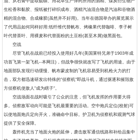
油、从石膏中提取硫磺、用花草生产弹药所用的酒精、煤炭衍生物产
生松香和黏胶、报纸被打碎织成布、酒精汽油混合物是汽油和谷物酒
精的混合物、合成橡胶(虽然并不好用)。当年在德国举办的展览展示
了代用品如何同样好用:纸纤维代替帆布、烤橡果代替咖啡、李子树
叶代替茶叶、用裸麦和代替面粉的土豆粉(甚至木屑)做黑面包。
空战
尽管飞机在战前已经投入使用好几年(美国莱特兄弟于1903年成
功首飞第一架飞机--本网注)，但战争很快就改写了飞机的用途。由于
地面部队发现行动缓慢、帆布蒙皮制的飞机容易受到机枪火力的打
击，双方都迅速研发出特殊的"侦察机"即战斗机，通过驱逐和摧毁敌
方侦察机使敌人"成为瞎子"。
空战场面在战时吸引了公众的注意，但飞机发挥的作用要大得
多。侦察敌军动向可能是飞机最重要的活动。空中炮兵定位(校射)可
以使地面炮兵定向开火，准确命中目标。护卫机为侦察机和观测气球
提供了安全保障。
轰炸机充当了地面火炮的延伸，袭击敌军通信线路和补给品集中