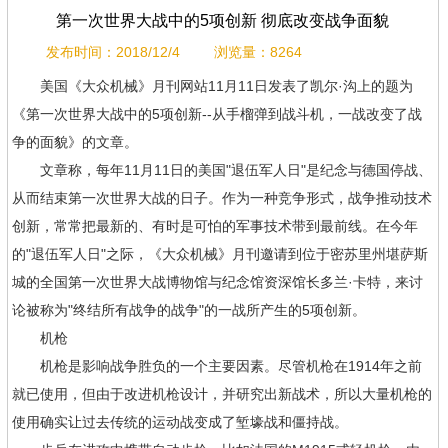
第一次世界大战中的5项创新 彻底改变战争面貌
发布时间：2018/12/4
浏览量：8264
美国《大众机械》月刊网站11月11日发表了凯尔·沟上的题为
《第一次世界大战中的5项创新--从手榴弹到战斗机，一战改变了战
争的面貌》的文章。
文章称，每年11月11日的美国"退伍军人日"是纪念与德国停战、
从而结束第一次世界大战的日子。作为一种竞争形式，战争推动技术
创新，常常把最新的、有时是可怕的军事技术带到最前线。在今年
的"退伍军人日"之际，《大众机械》月刊邀请到位于密苏里州堪萨斯
城的全国第一次世界大战博物馆与纪念馆资深馆长多兰·卡特，来讨
论被称为"终结所有战争的战争"的一战所产生的5项创新。
机枪
机枪是影响战争胜负的一个主要因素。尽管机枪在1914年之前
就已使用，但由于改进机枪设计，并研究出新战术，所以大量机枪的
使用确实让过去传统的运动战变成了堑壕战和僵持战。