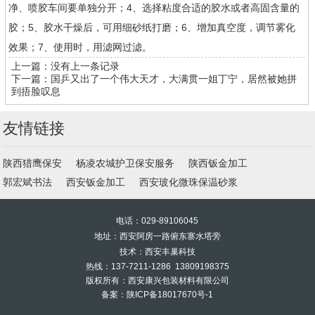
净、喷胶车间要单独分开；4、选择粘度合适的胶水或者高固含量的
胶；5、胶水干燥后，可用细砂纸打磨；6、增加真空度，调节雾化
效果；7、使用时，用滤网过滤。
上一篇：没有上一条记录
下一篇：
国乒又出了一个伟大天才，大满贯一姐丁宁，居然被她拼
到捂脸叹息
友情链接
陕西猎鹰保安
杨凌农城护卫保安服务
陕西钣金加工
郭宏斌书法
西安钣金加工
西安玻化微珠保温砂浆
电话：029-89106045
地址：西安阿房一路俯东寨水塔旁
技术：西安丰巢科技
热线：137-7211-1286 13809198375
版权所有：西安康兴包装材料有限公司
备案：
陕ICP备18017670号-1