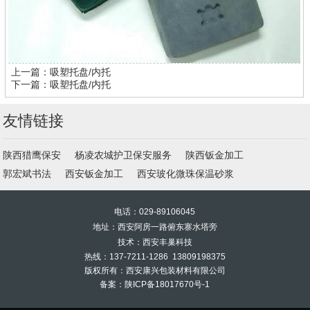
上一篇：
吸塑托盘/内托
下一篇：
吸塑托盘/内托
友情链接
陕西猎鹰保安
杨凌农城护卫保安服务
陕西钣金加工
郭宏斌书法
西安钣金加工
西安玻化微珠保温砂浆
电话：029-89106045
地址：西安阿房一路俯东寨水塔旁
技术：西安丰巢科技
热线：137-7211-1286 13809198375
版权所有：西安康兴包装材料有限公司
备案：
陕ICP备18017670号-1