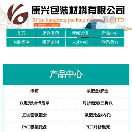
首页
康兴吸塑
新闻资讯
产品中心
包装案例
吸塑定制
人才中心
联系我们
产品中心
纸箱
吸塑盒/胶盒
双泡壳/插卡泡罩
对折泡壳/三折双
底面套吸塑盒
吸塑托盘/内托
PVC吸塑托盘
PET对折泡壳